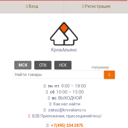
Вход
Регистрация
КровАльянс
МСК
СПб
НСК
Например:
9:00 – 18:00
пн.-пт.
10:00 – 15:00
сб.
ВЫХОДНОЙ
вс.
Как нас найти
zakaz@krovalians.ru
B2B Приложение, присоединяйтесь!
+7(495) 204 2875