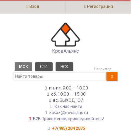
Вход
Регистрация
КровАльянс
МСК
СПб
НСК
Например:
9:00 – 18:00
пн.-пт.
10:00 – 15:00
сб.
ВЫХОДНОЙ
вс.
Как нас найти
zakaz@krovalians.ru
B2B Приложение, присоединяйтесь!
+7(495) 204 2875