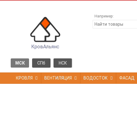
Например:
КровАльянс
МСК
СПб
НСК
КРОВЛЯ
ВЕНТИЛЯЦИЯ
ВОДОСТОК
ФАСАД