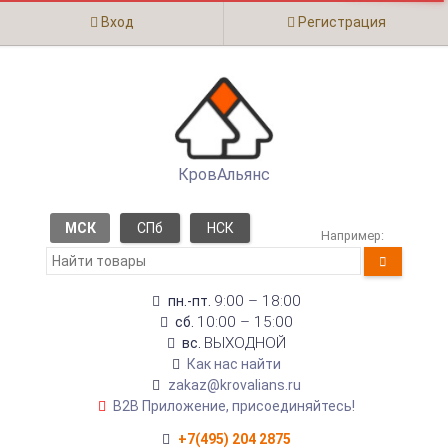
Вход
Регистрация
КровАльянс
МСК
СПб
НСК
Например:
9:00 – 18:00
пн.-пт.
10:00 – 15:00
сб.
ВЫХОДНОЙ
вс.
Как нас найти
zakaz@krovalians.ru
B2B Приложение, присоединяйтесь!
+7(495) 204 2875