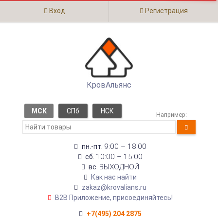
Вход
Регистрация
КровАльянс
МСК
СПб
НСК
Например:
9:00 – 18:00
пн.-пт.
10:00 – 15:00
сб.
ВЫХОДНОЙ
вс.
Как нас найти
zakaz@krovalians.ru
B2B Приложение, присоединяйтесь!
+7(495) 204 2875