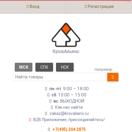
Вход
Регистрация
КровАльянс
МСК
СПб
НСК
Например:
9:00 – 18:00
пн.-пт.
10:00 – 15:00
сб.
ВЫХОДНОЙ
вс.
Как нас найти
zakaz@krovalians.ru
B2B Приложение, присоединяйтесь!
+7(495) 204 2875