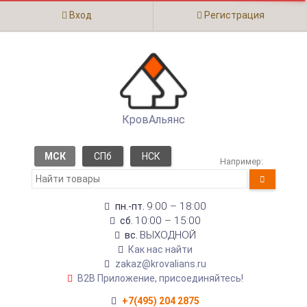
Вход
Регистрация
КровАльянс
МСК
СПб
НСК
Например:
9:00 – 18:00
пн.-пт.
10:00 – 15:00
сб.
ВЫХОДНОЙ
вс.
Как нас найти
zakaz@krovalians.ru
B2B Приложение, присоединяйтесь!
+7(495) 204 2875