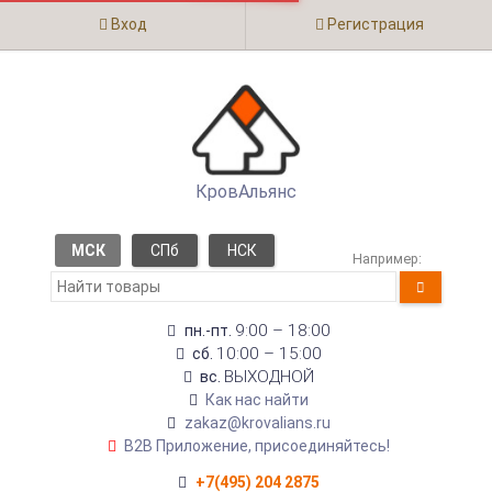
Вход
Регистрация
КровАльянс
МСК
СПб
НСК
Например:
9:00 – 18:00
пн.-пт.
10:00 – 15:00
сб.
ВЫХОДНОЙ
вс.
Как нас найти
zakaz@krovalians.ru
B2B Приложение, присоединяйтесь!
+7(495) 204 2875