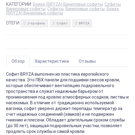
КАТЕГОРИИ:
Бриза (BRYZA) Виниловые софиты
Софиты
Виниловые софиты
Софиты
Виниловые софиты
Бриза
(BRYZA) Виниловые софиты
ТЕГИ:
J-профиль
Софит
BRYZA
Обзор
Характеристики
Отзывы
Софит BRYZA выполнен из пластика европейского
качества. Это ПВХ панели для подшивки свесов кровли,
которые обеспечивают вентиляцию подкровельного
пространства и служат надежным барьером от
проникновения под кровлю атмосферных осадков, листвы и
насекомых. В отличие от традиционно используемой
вагонки, софит уверено держит перепады температур за
счет надежных соединений (замков) и не подвержен
гниению и плесени. Обладает длительным сроком службы
(до 30 лет), защищая подкровельные участки, позволяет
продлить срок службы и самой кровли.