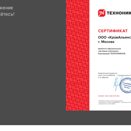
жение
йтесь!