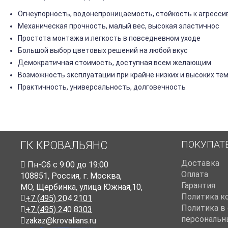
Огнеупорность, водонепроницаемость, стойкость к агресс
Механическая прочность, малый вес, высокая эластичнос
Простота монтажа и легкость в повседневном уходе
Большой выбор цветовых решений на любой вкус
Демократичная стоимость, доступная всем желающим
Возможность эксплуатации при крайне низких и высоких те
Практичность, универсальность, долговечность
ПОКУПАТ
ГК КРОВАЛЬЯНС
Доставка
Пн-Cб с 9:00 до 19:00
Оплата
108851
,
Россия
,
г. Москва
,
Гарантия
МО, Щербинка, улица Южная,10,
Политика к
+7 (495) 204 2101
Политика в
+7 (495) 240 8303
персональн
zakaz@krovalians.ru