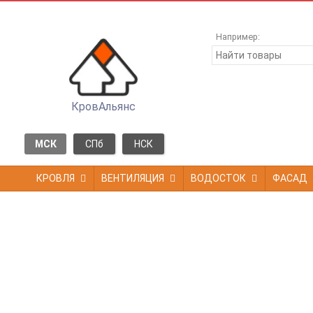
Например:
КровАльянс
МСК
СПб
НСК
КРОВЛЯ
ВЕНТИЛЯЦИЯ
ВОДОСТОК
ФАСАД