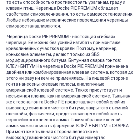
то есть способностью противостоять ураганам, граду и
клювам птиц. Черепица Docke PIE PREMIUM обладает
свойством самозалечивания, то есть самовосстановления.
Любые небольшие механические повреждения черепицы
самовосстанавливаются.
Черепица Docke PIE PREMIUM - настоящая «гибкая»
черепица. Ее можно без усилий изгибать при монтаже
криволинейных участков кровли. Поэтому, например,
коньковые элементы, делают только из SBS
модифицированного битума. Битумная сварка гонтов:
КЛЕЙ+БИТУМ На черепице Docke PIE PREMIUM применена
двойная или комбинированная клеевая система, которая до
этого ни разу ни кем не применялась. На лицевой стороне
гонта нанесены клеевые полосы, аналогичные
американской клеевой системе. Также присутствует и
несъемная пленка, как на американской системе. Тыльная
же сторона гонта Docke PIE представляет собой слой из
высокоадгезионного чистого битума, закрытого съемной
пленкой и, фактически, представляющего собой часть
европейского клеевого замка. Таким образом клеевой
замок можно описать формулой: КЛЕЙ + БИТУМ = СВАРКА.
При монтаже тыльная сторона лепестка из
высокоадгезионного чистого битума намертво