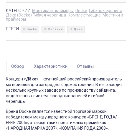
КАТЕГОРИИ:
Мастика и праймеры
Docke
Гибкая черепица
Дёке (Docke) Гибкая черепица
Комплектующие
Мастики и
праймеры
ТЕГИ:
Docke
Мастика
Деке
Обзор
Характеристики
Отзывы
Концерн «
Дёке
» – крупнейший российский производитель
материалов для загородного домостроения. В него входит
несколько крупных заводов по производству сайдинга,
водосточных систем, фасадных панелей и гибкой
черепицы.
Бренд Docke является известной торговой маркой,
победителем международного конкурса «БРЕНД ГОДА/
EFFIE 2006», а также таких престижных премий как
«НАРОДНАЯ МАРКА 2007», «КОМПАНИЯ ГОДА 2008»,