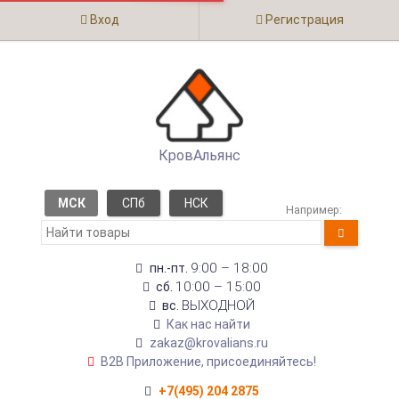
Вход
Регистрация
КровАльянс
МСК
СПб
НСК
Например:
9:00 – 18:00
пн.-пт.
10:00 – 15:00
сб.
ВЫХОДНОЙ
вс.
Как нас найти
zakaz@krovalians.ru
B2B Приложение, присоединяйтесь!
+7(495) 204 2875