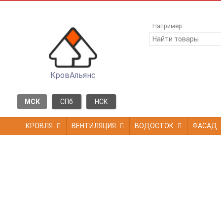
Например:
КровАльянс
МСК
СПб
НСК
КРОВЛЯ
ВЕНТИЛЯЦИЯ
ВОДОСТОК
ФАСАД