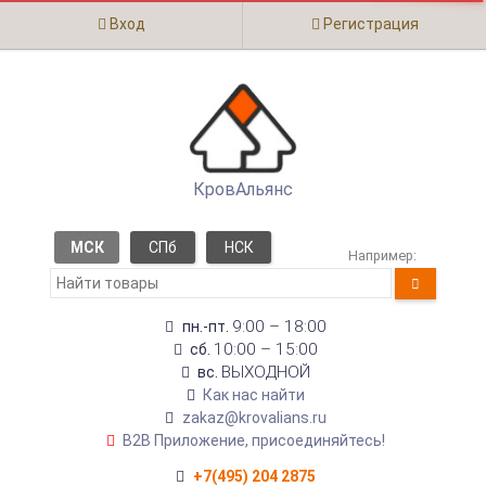
Вход
Регистрация
КровАльянс
МСК
СПб
НСК
Например:
9:00 – 18:00
пн.-пт.
10:00 – 15:00
сб.
ВЫХОДНОЙ
вс.
Как нас найти
zakaz@krovalians.ru
B2B Приложение, присоединяйтесь!
+7(495) 204 2875