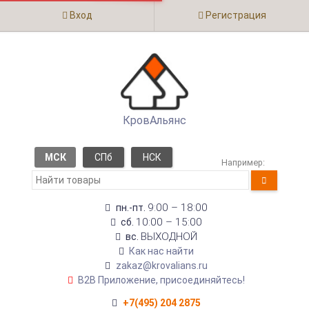
Вход
Регистрация
КровАльянс
МСК
СПб
НСК
Например:
9:00 – 18:00
пн.-пт.
10:00 – 15:00
сб.
ВЫХОДНОЙ
вс.
Как нас найти
zakaz@krovalians.ru
B2B Приложение, присоединяйтесь!
+7(495) 204 2875