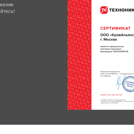
жение
йтесь!