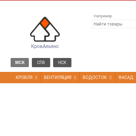
Например:
КровАльянс
МСК
СПб
НСК
КРОВЛЯ
ВЕНТИЛЯЦИЯ
ВОДОСТОК
ФАСАД