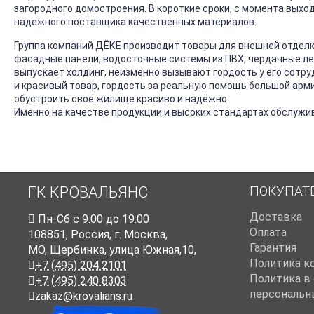
загородного домостроения. В короткие сроки, с момента выход
надежного поставщика качественных материалов.
Группа компаний ДЁКЕ производит товары для внешней отделк
фасадные панели, водосточные системы из ПВХ, чердачные ле
выпускает холдинг, неизменно вызывают гордость у его сотру
и красивый товар, гордость за реальную помощь большой ар
обустроить своё жилище красиво и надёжно.
Именно на качестве продукции и высоких стандартах обслужи
ПОКУПАТ
ГК КРОВАЛЬЯНС
Доставка
Пн-Cб с 9:00 до 19:00
Оплата
108851
,
Россия
,
г. Москва
,
Гарантия
МО, Щербинка, улица Южная,10,
Политика к
+7 (495) 204 2101
Политика в
+7 (495) 240 8303
персональн
zakaz@krovalians.ru