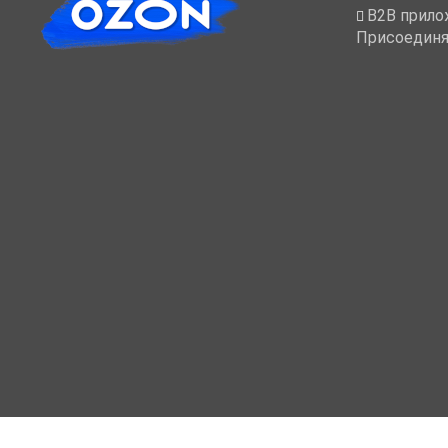
B2B прило
Присоединя
МОЙ КАБИНЕТ