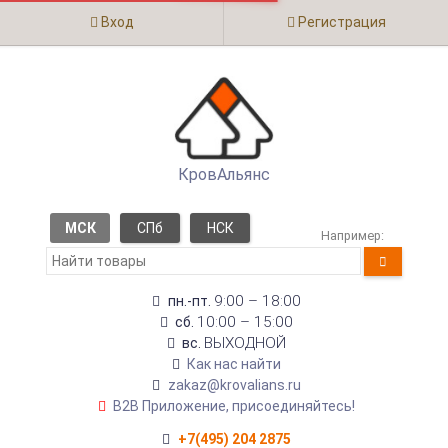
Вход
Регистрация
КровАльянс
МСК
СПб
НСК
Например:
9:00 – 18:00
пн.-пт.
10:00 – 15:00
сб.
ВЫХОДНОЙ
вс.
Как нас найти
zakaz@krovalians.ru
B2B Приложение, присоединяйтесь!
+7(495) 204 2875