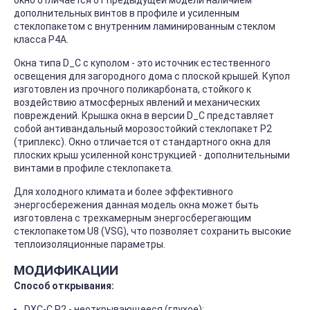
окно отличается от предыдущей модели наличием
дополнительных винтов в профиле и усиленным
стеклопакетом с внутренним ламинированным стеклом
класса P4A.
Окна типа D_C с куполом - это источник естественного
освещения для загородного дома с плоской крышей. Купол
изготовлен из прочного поликарбоната, стойкого к
воздействию атмосферных явлений и механических
повреждений. Крышка окна в версии D_С представляет
собой антивандальный морозостойкий стеклопакет P2
(триплекс). Окно отличается от стандартного окна для
плоских крыш усиленной конструкцией - дополнительными
винтами в профиле стеклопакета.
Для холодного климата и более эффективного
энергосбережения данная модель окна может быть
изготовлена с трехкамерным энергосберегающим
стеклопакетом U8 (VSG), что позволяет сохранить высокие
теплоизоляционные параметры.
МОДИФИКАЦИИ
Способ открывания:
DXC-C P2 - неоткрывающееся (глухое);