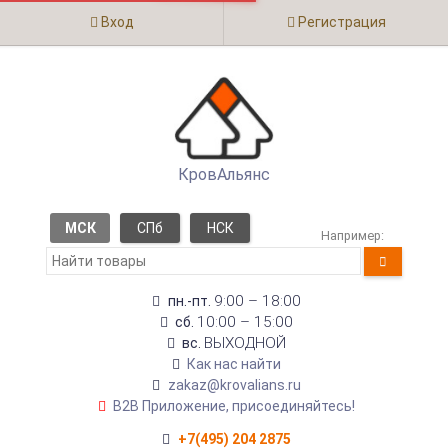
Вход
Регистрация
КровАльянс
МСК
СПб
НСК
Например:
9:00 – 18:00
пн.-пт.
10:00 – 15:00
сб.
ВЫХОДНОЙ
вс.
Как нас найти
zakaz@krovalians.ru
B2B Приложение, присоединяйтесь!
+7(495) 204 2875