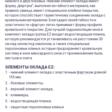
нижнего и двух боковых. Нижний элемент оклада имеет
форму „фартука”, выполнен из гибкого материала, как
правило свинца, имеет специальное клейкое покрытие,
которое способствует герметичному соединению оклада с
кровельным материалом. Благодаря своей гибкости и
эластичности «фартук» легко принимает форму профиля
кровельного покрытия. Для лучшей гидроизоляции окна в
комплект оклада группы EZ входит водоотводящая планка,
которую рекомендуется устанавливать на расстоянии 30
см над окном под наклоном, а также специальные
поролоновые клинья, которые предохраняют кровельную
систему в зоне мансардного окна от проникновения пыли,
листьев и снега.
ЭЛЕМЕНТЫ ОКЛАДА EZ:
- нижний элемент оклада с эластичным фартуком длиной
165 мм;
- боковые элементы;
- верхний элемент оклада;
- кляммеры;
- водоотводящая планка;
- защитные поролоновые клинья.