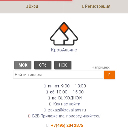
Вход
Регистрация
КровАльянс
МСК
СПб
НСК
Например:
9:00 – 18:00
пн.-пт.
10:00 – 15:00
сб.
ВЫХОДНОЙ
вс.
Как нас найти
zakaz@krovalians.ru
B2B Приложение, присоединяйтесь!
+7(495) 204 2875