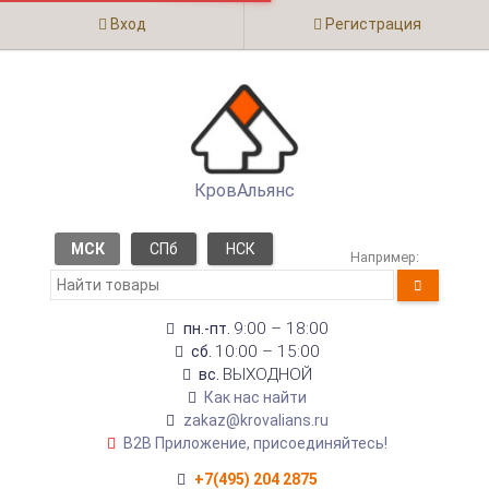
Вход
Регистрация
КровАльянс
МСК
СПб
НСК
Например:
9:00 – 18:00
пн.-пт.
10:00 – 15:00
сб.
ВЫХОДНОЙ
вс.
Как нас найти
zakaz@krovalians.ru
B2B Приложение, присоединяйтесь!
+7(495) 204 2875