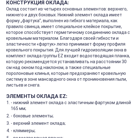
КОНСТРУКЦИЯ ОКЛАДА:
Оклад состоит из четырех основных элементов: верхнего,
нижнего и двух боковых. Нижний элемент оклада имеет
форму „фартука”, выполнен из гибкого материала, как
правило свинца, имеет специальное клейкое покрытие,
которое способствует герметичному соединению оклада с
кровельным материалом. Благодаря своей гибкости и
эластичности «фартук» легко принимает форму профиля
кровельного покрытия. Для лучшей гидроизоляции окна в
комплект оклада группы EZ входит водоотводящая планка,
которую рекомендуется устанавливать на расстоянии 30
см над окном под наклоном, а также специальные
поролоновые клинья, которые предохраняют кровельную
систему в зоне мансардного окна от проникновения пыли,
листьев и снега.
ЭЛЕМЕНТЫ ОКЛАДА EZ:
- нижний элемент оклада с эластичным фартуком длиной
165 мм;
- боковые элементы;
- верхний элемент оклада;
- кляммеры;