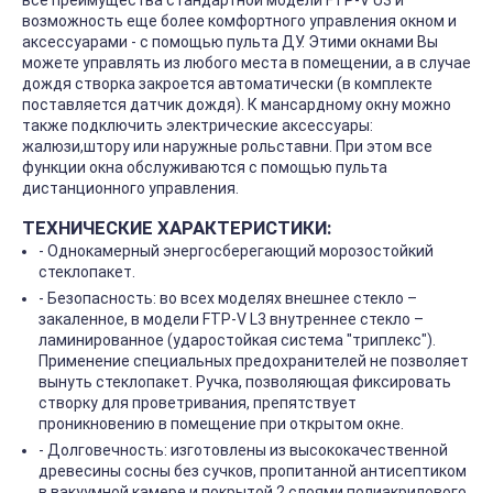
все преимущества стандартной модели FTP-V U3 и
возможность еще более комфортного управления окном и
аксессуарами - с помощью пульта ДУ. Этими окнами Вы
можете управлять из любого места в помещении, а в случае
дождя створка закроется автоматически (в комплекте
поставляется датчик дождя). К мансардному окну можно
также подключить электрические аксессуары:
жалюзи,штору или наружные рольставни. При этом все
функции окна обслуживаются с помощью пульта
дистанционного управления.
ТЕХНИЧЕСКИЕ ХАРАКТЕРИСТИКИ:
- Однокамерный энергосберегающий морозостойкий
стеклопакет.
- Безопасность: во всех моделях внешнее стекло –
закаленное, в модели FTP-V L3 внутреннее стекло –
ламинированное (ударостойкая система "триплекс").
Применение специальных предохранителей не позволяет
вынуть стеклопакет. Ручка, позволяющая фиксировать
створку для проветривания, препятствует
проникновению в помещение при открытом окне.
- Долговечность: изготовлены из высококачественной
древесины сосны без сучков, пропитанной антисептиком
в вакуумной камере и покрытой 2 слоями полиакрилового