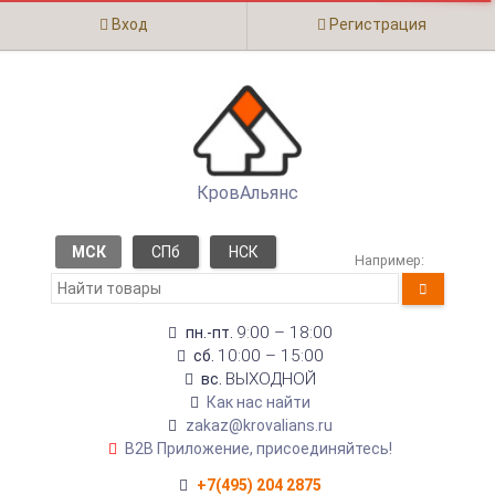
Вход
Регистрация
КровАльянс
МСК
СПб
НСК
Например:
9:00 – 18:00
пн.-пт.
10:00 – 15:00
сб.
ВЫХОДНОЙ
вс.
Как нас найти
zakaz@krovalians.ru
B2B Приложение, присоединяйтесь!
+7(495) 204 2875