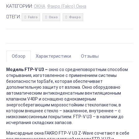
КАТЕГОРИИ:
ОКНА
Факро (Fakro) Окна
ТЕГИ:
Fakro
Окно
Факро
Обзор
Характеристики
Отзывы
Модель FTP-V U3 –
окно со среднеповоротным способом
открывания, изготовленное с применением системы
безопасности topSafe, которая обеспечивает
дополнительную защиту от взлома. Окно оборудовано
автоматическим антиконденсатным вентиляционным
клапаном V40Р и оснащено однокамерным
энергосберегающим морозостойким стеклопакетом, в
котором внешнее стекло – закаленное, внутреннее – с
низкоэмиссионным покрытием. FTP-V U3 – в наличии до
исчерпания складских запасов.
Мансардные окна FAKRO FTP-V U3 Z-Wave сочетают в себе