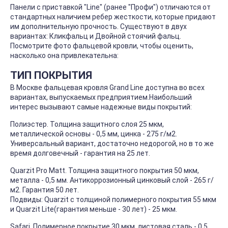
Панели с приставкой "Line" (ранее "Профи") отличаются от
стандартных наличием ребер жесткости, которые придают
им дополнительную прочность. Существуют в двух
вариантах: Кликфальц и Двойной стоячий фальц.
Посмотрите фото фальцевой кровли, чтобы оценить,
насколько она привлекательна:
ТИП ПОКРЫТИЯ
В Москве фальцевая кровля Grand Line доступна во всех
вариантах, выпускаемых предприятием.Наибольший
интерес вызывают самые надежные виды покрытий:
Полиэстер. Толщина защитного слоя 25 мкм,
металлической основы - 0,5 мм, цинка - 275 г/м2.
Универсальный вариант, достаточно недорогой, но в то же
время долговечный - гарантия на 25 лет.
Quarzit Pro Matt. Толщина защитного покрытия 50 мкм,
металла - 0,5 мм. Антикоррозионный цинковый слой - 265 г/
м2. Гарантия 50 лет.
Подвиды: Quarzit с толщиной полимерного покрытия 55 мкм
и Quarzit Lite(гарантия меньше - 30 лет) - 25 мкм.
Safari. Полимерное покрытие 30 мкм, листовая сталь - 0,5