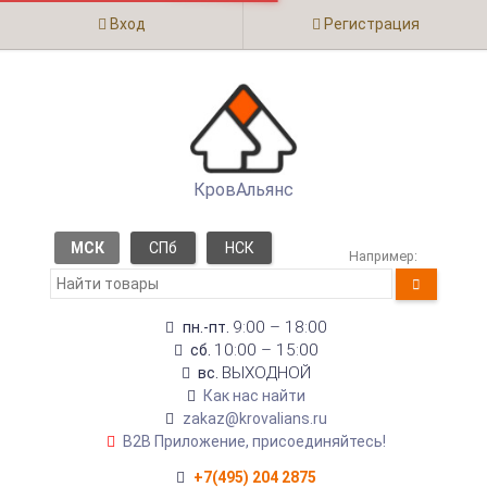
Вход
Регистрация
КровАльянс
МСК
СПб
НСК
Например:
9:00 – 18:00
пн.-пт.
10:00 – 15:00
сб.
ВЫХОДНОЙ
вс.
Как нас найти
zakaz@krovalians.ru
B2B Приложение, присоединяйтесь!
+7(495) 204 2875