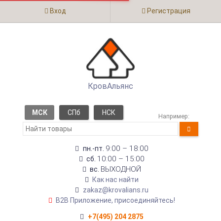
Вход
Регистрация
КровАльянс
МСК
СПб
НСК
Например:
9:00 – 18:00
пн.-пт.
10:00 – 15:00
сб.
ВЫХОДНОЙ
вс.
Как нас найти
zakaz@krovalians.ru
B2B Приложение, присоединяйтесь!
+7(495) 204 2875