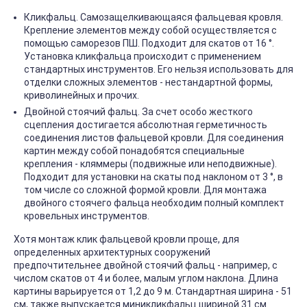
Кликфальц. Самозащелкивающаяся фальцевая кровля.
Крепление элементов между собой осуществляется с
помощью саморезов ПШ. Подходит для скатов от 16 °.
Установка кликфальца происходит с применением
стандартных инструментов. Его нельзя использовать для
отделки сложных элементов - нестандартной формы,
криволинейных и прочих.
Двойной стоячий фальц. За счет особо жесткого
сцепления достигается абсолютная герметичность
соединения листов фальцевой кровли. Для соединения
картин между собой понадобятся специальные
крепления - кляммеры (подвижные или неподвижные).
Подходит для установки на скаты под наклоном от 3 °, в
том числе со сложной формой кровли. Для монтажа
двойного стоячего фальца необходим полный комплект
кровельных инструментов.
Хотя монтаж клик фальцевой кровли проще, для
определенных архитектурных сооружений
предпочтительнее двойной стоячий фальц - например, с
числом скатов от 4 и более, малым углом наклона. Длина
картины варьируется от 1,2 до 9 м. Стандартная ширина - 51
см, также выпускается миникликфальц шириной 31 см.