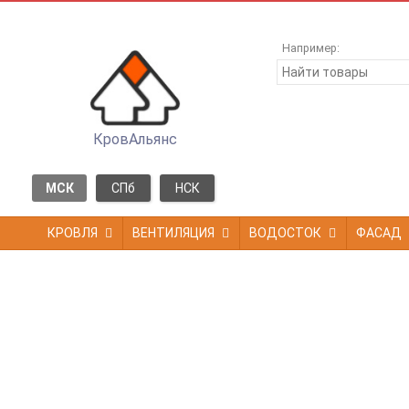
Например:
КровАльянс
МСК
СПб
НСК
КРОВЛЯ
ВЕНТИЛЯЦИЯ
ВОДОСТОК
ФАСАД