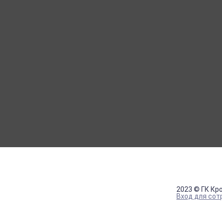
МОЙ КАБИНЕТ
Вход
Регистрация
2023 © ГК Кр
Вход для сот