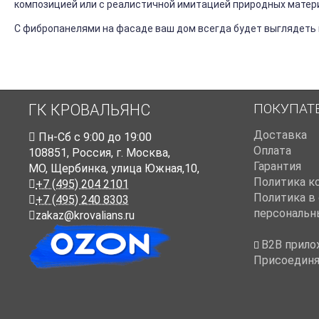
композицией или с реалистичной имитацией природных материа
С фибропанелями на фасаде ваш дом всегда будет выглядеть к
ПОКУПАТ
ГК КРОВАЛЬЯНС
Доставка
Пн-Cб с 9:00 до 19:00
Оплата
108851
,
Россия
,
г. Москва
,
Гарантия
МО, Щербинка, улица Южная,10,
Политика к
+7 (495) 204 2101
Политика в
+7 (495) 240 8303
персональн
zakaz@krovalians.ru
B2B прило
Присоединя