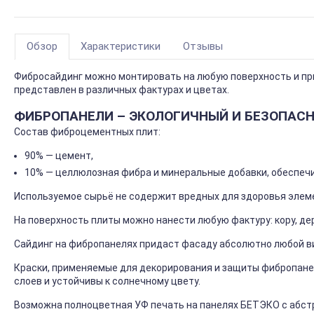
Обзор
Характеристики
Отзывы
Фибросайдинг можно монтировать на любую поверхность и пр
представлен в различных фактурах и цветах.
ФИБРОПАНЕЛИ – ЭКОЛОГИЧНЫЙ И БЕЗОПАС
Состав фиброцементных плит:
90% — цемент,
10% — целлюлозная фибра и минеральные добавки, обеспеч
Используемое сырьё не содержит вредных для здоровья элем
На поверхность плиты можно нанести любую фактуру: кору, де
Сайдинг на фибропанелях придаст фасаду абсолютно любой в
Краски, применяемые для декорирования и защиты фибропанел
слоев и устойчивы к солнечному цвету.
Возможна полноцветная УФ печать на панелях БЕТЭКО с абст