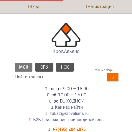
Вход
Регистрация
КровАльянс
МСК
СПб
НСК
Например:
9:00 – 18:00
пн.-пт.
10:00 – 15:00
сб.
ВЫХОДНОЙ
вс.
Как нас найти
zakaz@krovalians.ru
B2B Приложение, присоединяйтесь!
+7(495) 204 2875