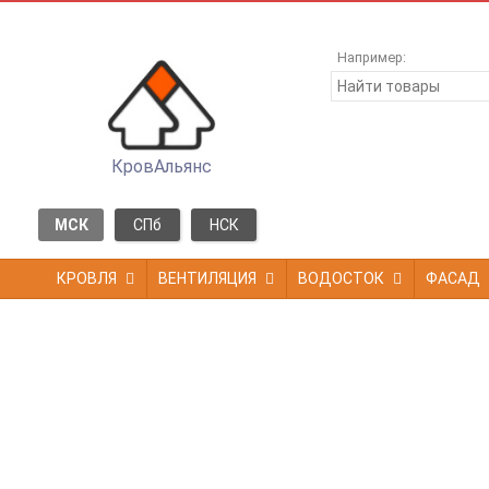
Например:
КровАльянс
МСК
СПб
НСК
КРОВЛЯ
ВЕНТИЛЯЦИЯ
ВОДОСТОК
ФАСАД