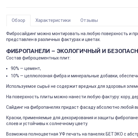
Обзор
Характеристики
Отзывы
Фибросайдинг можно монтировать на любую поверхность и пр
представлен в различных фактурах и цветах.
ФИБРОПАНЕЛИ – ЭКОЛОГИЧНЫЙ И БЕЗОПАС
Состав фиброцементных плит:
90% — цемент,
10% — целлюлозная фибра и минеральные добавки, обеспеч
Используемое сырьё не содержит вредных для здоровья элем
На поверхность плиты можно нанести любую фактуру: кору, де
Сайдинг на фибропанелях придаст фасаду абсолютно любой в
Краски, применяемые для декорирования и защиты фибропанел
слоев и устойчивы к солнечному цвету.
Возможна полноцветная УФ печать на панелях БЕТЭКО с абст