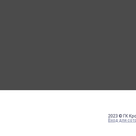
МОЙ КАБИНЕТ
Вход
Регистрация
2023 © ГК Кр
Вход для сот