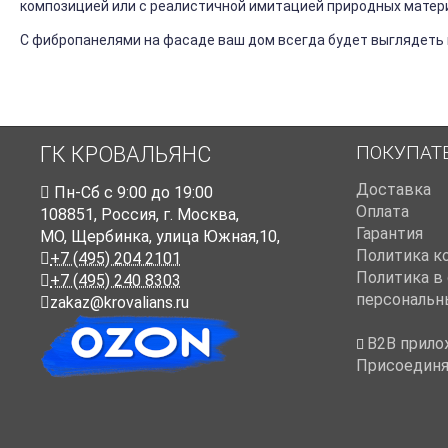
композицией или с реалистичной имитацией природных материа
С фибропанелями на фасаде ваш дом всегда будет выглядеть к
ПОКУПАТ
ГК КРОВАЛЬЯНС
Доставка
Пн-Cб с 9:00 до 19:00
Оплата
108851
,
Россия
,
г. Москва
,
Гарантия
МО, Щербинка, улица Южная,10,
Политика к
+7 (495) 204 2101
Политика в
+7 (495) 240 8303
персональн
zakaz@krovalians.ru
B2B прило
Присоединя