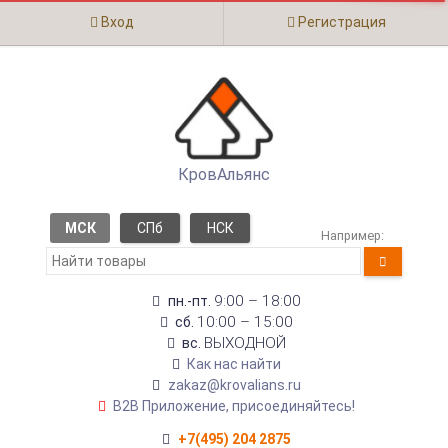
Вход
Регистрация
КровАльянс
МСК
СПб
НСК
Например:
9:00 – 18:00
пн.-пт.
10:00 – 15:00
сб.
ВЫХОДНОЙ
вс.
Как нас найти
zakaz@krovalians.ru
B2B Приложение, присоединяйтесь!
+7(495) 204 2875