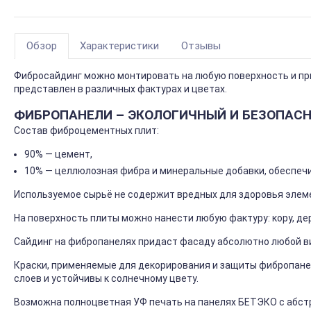
Обзор
Характеристики
Отзывы
Фибросайдинг можно монтировать на любую поверхность и пр
представлен в различных фактурах и цветах.
ФИБРОПАНЕЛИ – ЭКОЛОГИЧНЫЙ И БЕЗОПАС
Состав фиброцементных плит:
90% — цемент,
10% — целлюлозная фибра и минеральные добавки, обеспеч
Используемое сырьё не содержит вредных для здоровья элем
На поверхность плиты можно нанести любую фактуру: кору, де
Сайдинг на фибропанелях придаст фасаду абсолютно любой в
Краски, применяемые для декорирования и защиты фибропанел
слоев и устойчивы к солнечному цвету.
Возможна полноцветная УФ печать на панелях БЕТЭКО с абст