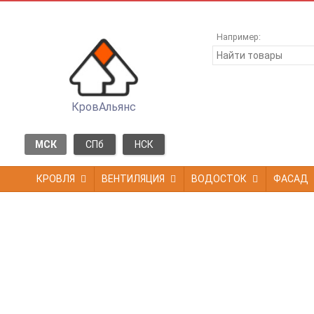
Например:
КровАльянс
МСК
СПб
НСК
КРОВЛЯ
ВЕНТИЛЯЦИЯ
ВОДОСТОК
ФАСАД