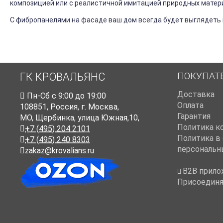
композицией или с реалистичной имитацией природных материа
С фибропанелями на фасаде ваш дом всегда будет выглядеть к
ПОКУПАТ
ГК КРОВАЛЬЯНС
Доставка
Пн-Cб с 9:00 до 19:00
Оплата
108851
,
Россия
,
г. Москва
,
Гарантия
МО, Щербинка, улица Южная,10,
Политика к
+7 (495) 204 2101
Политика в
+7 (495) 240 8303
персональн
zakaz@krovalians.ru
B2B прило
Присоединя