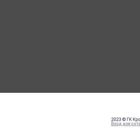
МОЙ КАБИНЕТ
Вход
Регистрация
2023 © ГК Кр
Вход для сот