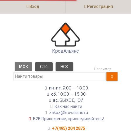
Вход
Регистрация
КровАльянс
МСК
СПб
НСК
Например:
9:00 – 18:00
пн.-пт.
10:00 – 15:00
сб.
ВЫХОДНОЙ
вс.
Как нас найти
zakaz@krovalians.ru
B2B Приложение, присоединяйтесь!
+7(495) 204 2875