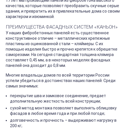
17 лет мы производим панели из фибробетона высокого
качества, которые позволяют преобразить скучные серые
здания, и превратить их в привлекательные дома со своим
характером и изюминкой.
ПРЕИМУЩЕСТВА ФАСАДНЫХ СИСТЕМ «КАНЬОН»
У наших фибробетонных панелей есть существенное
конструктивное отличие – металлических крепежные
пластины из оцинкованной стали – кляймеры. С их
помощью изделия быстро и прочно крепятся к обрешетке
саморезами. На сегодня стандартная толщина клямера
составляет 0,45 мм, а в некоторых моделях фасадных
панелей она доходит до 0,8 мм.
Многие владельцы домов по всей территории России
успели убедиться в достоинствах наших панелей. Среди
самых значимых:
перекрытие шва и замковое соединение, предает
дополнительную жесткость всей конструкции;
сухой метод монтажа позволяет выполнять облицовку
фасадов в любое время года и при любой погоде;
долговечность и прочность – выдерживают нагрузку в
200 кг;