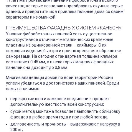
17 лет мы производим панели из фибробетона высокого
качества, которые позволяют преобразить скучные серые
здания, и превратить их в привлекательные дома со своим
характером и изюминкой.
ПРЕИМУЩЕСТВА ФАСАДНЫХ СИСТЕМ «КАНЬОН»
У наших фибробетонных панелей есть существенное
конструктивное отличие – металлических крепежные
пластины из оцинкованной стали – кляймеры. С их
помощью изделия быстро и прочно крепятся к обрешетке
саморезами. На сегодня стандартная толщина клямера
составляет 0,45 мм, а в некоторых моделях фасадных
панелей она доходит до 0,8 мм.
Многие владельцы домов по всей территории России
успели убедиться в достоинствах наших панелей. Среди
самых значимых:
перекрытие шва и замковое соединение, предает
дополнительную жесткость всей конструкции;
сухой метод монтажа позволяет выполнять облицовку
фасадов в любое время года и при любой погоде;
долговечность и прочность – выдерживают нагрузку в
200 кг;