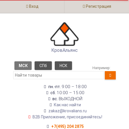
Вход
Регистрация
КровАльянс
МСК
СПб
НСК
Например:
9:00 – 18:00
пн.-пт.
10:00 – 15:00
сб.
ВЫХОДНОЙ
вс.
Как нас найти
zakaz@krovalians.ru
B2B Приложение, присоединяйтесь!
+7(495) 204 2875