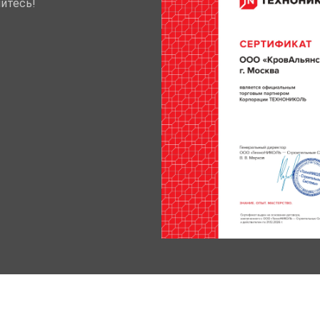
йтесь!