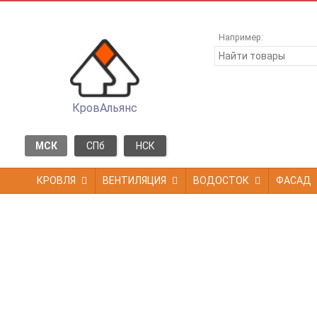
Например:
КровАльянс
МСК
СПб
НСК
КРОВЛЯ
ВЕНТИЛЯЦИЯ
ВОДОСТОК
ФАСАД