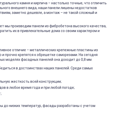
рального камня и кирпича – настолько точные, что отличить
льного внешнего вида, наши панели лишены недостатков
твиям, заметно дешевле, а монтаж – не такой сложный и
 лет мы производим панели из фибробетона высокого качества,
ратить их в привлекательные дома со своим характером и
тивное отличие – металлических крепежные пластины из
 и прочно крепятся к обрешетке саморезами. На сегодня
рых моделях фасадных панелей она доходит до 0,8 мм.
бедиться в достоинствах наших панелей. Среди самых
льную жесткость всей конструкции;
ов в любое время года и при любой погоде;
;
ры до низких температур, фасады разработаны с учетом