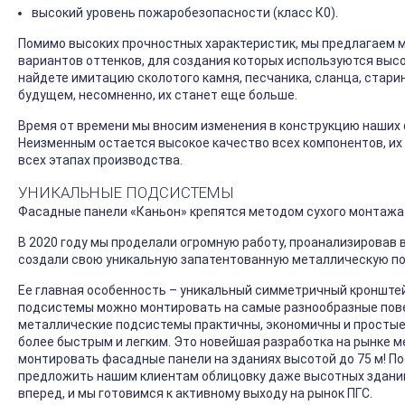
высокий уровень пожаробезопасности (класс К0).
Помимо высоких прочностных характеристик, мы предлагаем м
вариантов оттенков, для создания которых используются выс
найдете имитацию сколотого камня, песчаника, сланца, стари
будущем, несомненно, их станет еще больше.
Время от времени мы вносим изменения в конструкцию наших 
Неизменным остается высокое качество всех компонентов, их 
всех этапах производства.
УНИКАЛЬНЫЕ ПОДСИСТЕМЫ
Фасадные панели «Каньон» крепятся методом сухого монтажа
В 2020 году мы проделали огромную работу, проанализировав
создали свою уникальную запатентованную металлическую по
Ее главная особенность – уникальный симметричный кронштей
подсистемы можно монтировать на самые разнообразные пове
металлические подсистемы практичны, экономичны и простые
более быстрым и легким. Это новейшая разработка на рынке 
монтировать фасадные панели на зданиях высотой до 75 м! 
предложить нашим клиентам облицовку даже высотных зданий,
вперед, и мы готовимся к активному выходу на рынок ПГС.