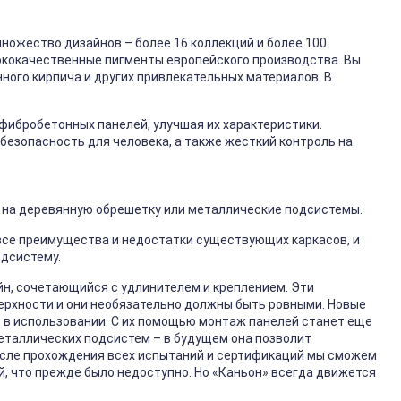
ножество дизайнов – более 16 коллекций и более 100
ококачественные пигменты европейского производства. Вы
нного кирпича и других привлекательных материалов. В
фибробетонных панелей, улучшая их характеристики.
безопасность для человека, а также жесткий контроль на
 на деревянную обрешетку или металлические подсистемы.
 все преимущества и недостатки существующих каркасов, и
дсистему.
н, сочетающийся с удлинителем и креплением. Эти
рхности и они необязательно должны быть ровными. Новые
 в использовании. С их помощью монтаж панелей станет еще
металлических подсистем – в будущем она позволит
После прохождения всех испытаний и сертификаций мы сможем
 что прежде было недоступно. Но «Каньон» всегда движется