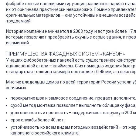
фибробетонные панели, имитирующие различные варианты нату
их от оригинала практически невозможно. Помимо привлекате
оригинальных материалов – они устойчивы к внешним воздейс
трудоемкий.
История компании начинается в 2003 году, и вот уже более 17
которые позволяют преобразить скучные серые здания, и прев
изюминкой.
ПРЕИМУЩЕСТВА ФАСАДНЫХ СИСТЕМ «КАНЬОН»
У наших фибробетонных панелей есть существенное конструк
оцинкованной стали – кляймеры. С их помощью изделия быстро
стандартная толщина клямера составляет 0,45 мм, а в некото
Многие владельцы домов по всей территории России успели у
значимых:
перекрытие шва и замковое соединение, предает дополните
сухой метод монтажа позволяет выполнять облицовку фасад
долговечность и прочность – выдерживают нагрузку в 200 кг
срок службы более 40 лет;
устойчивость ко всем видам погодных воздействий – от жа
капризного российского климата;