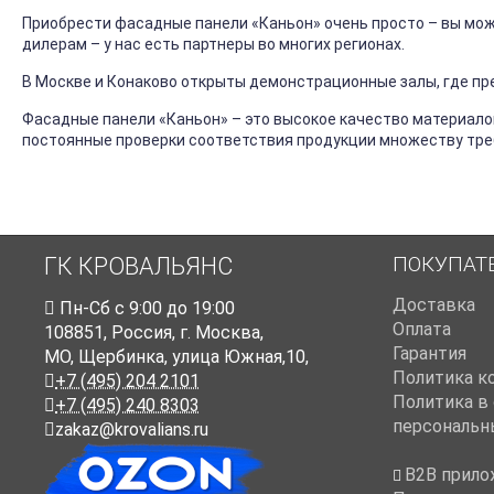
Приобрести фасадные панели «Каньон» очень просто – вы мож
дилерам – у нас есть партнеры во многих регионах.
В Москве и Конаково открыты демонстрационные залы, где п
Фасадные панели «Каньон» – это высокое качество материало
постоянные проверки соответствия продукции множеству тре
ПОКУПАТ
ГК КРОВАЛЬЯНС
Доставка
Пн-Cб с 9:00 до 19:00
Оплата
108851
,
Россия
,
г. Москва
,
Гарантия
МО, Щербинка, улица Южная,10,
Политика к
+7 (495) 204 2101
Политика в
+7 (495) 240 8303
персональн
zakaz@krovalians.ru
B2B прило