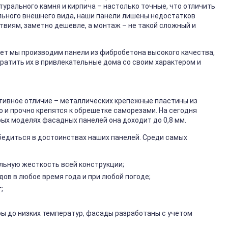
рального камня и кирпича – настолько точные, что отличить
льного внешнего вида, наши панели лишены недостатков
твиям, заметно дешевле, а монтаж – не такой сложный и
 лет мы производим панели из фибробетона высокого качества,
ратить их в привлекательные дома со своим характером и
тивное отличие – металлических крепежные пластины из
 и прочно крепятся к обрешетке саморезами. На сегодня
рых моделях фасадных панелей она доходит до 0,8 мм.
бедиться в достоинствах наших панелей. Среди самых
льную жесткость всей конструкции;
ов в любое время года и при любой погоде;
;
ры до низких температур, фасады разработаны с учетом