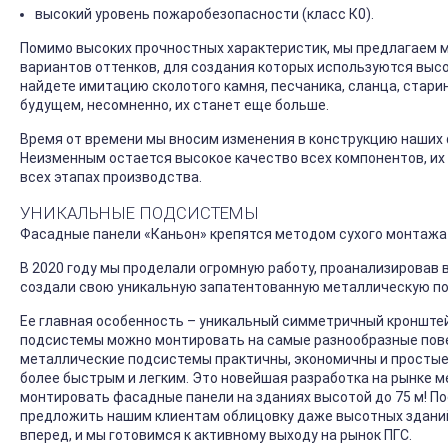
высокий уровень пожаробезопасности (класс К0).
Помимо высоких прочностных характеристик, мы предлагаем м
вариантов оттенков, для создания которых используются выс
найдете имитацию сколотого камня, песчаника, сланца, стари
будущем, несомненно, их станет еще больше.
Время от времени мы вносим изменения в конструкцию наших 
Неизменным остается высокое качество всех компонентов, их 
всех этапах производства.
УНИКАЛЬНЫЕ ПОДСИСТЕМЫ
Фасадные панели «Каньон» крепятся методом сухого монтажа
В 2020 году мы проделали огромную работу, проанализировав
создали свою уникальную запатентованную металлическую по
Ее главная особенность – уникальный симметричный кронштей
подсистемы можно монтировать на самые разнообразные пове
металлические подсистемы практичны, экономичны и простые
более быстрым и легким. Это новейшая разработка на рынке 
монтировать фасадные панели на зданиях высотой до 75 м! 
предложить нашим клиентам облицовку даже высотных зданий,
вперед, и мы готовимся к активному выходу на рынок ПГС.