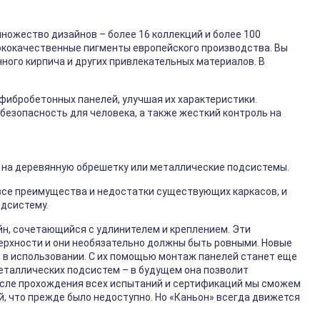
ножество дизайнов – более 16 коллекций и более 100
ококачественные пигменты европейского производства. Вы
нного кирпича и других привлекательных материалов. В
фибробетонных панелей, улучшая их характеристики.
безопасность для человека, а также жесткий контроль на
 на деревянную обрешетку или металлические подсистемы.
 все преимущества и недостатки существующих каркасов, и
дсистему.
н, сочетающийся с удлинителем и креплением. Эти
рхности и они необязательно должны быть ровными. Новые
 в использовании. С их помощью монтаж панелей станет еще
металлических подсистем – в будущем она позволит
После прохождения всех испытаний и сертификаций мы сможем
 что прежде было недоступно. Но «Каньон» всегда движется