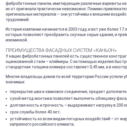
фибробетонные панели, имитирующие различные варианты нату
их от оригинала практически невозможно. Помимо привлекате
оригинальных материалов – они устойчивы к внешним воздейс
трудоемкий.
История компании начинается в 2003 году, и вот уже более 17
которые позволяют преобразить скучные серые здания, и прев
изюминкой.
ПРЕИМУЩЕСТВА ФАСАДНЫХ СИСТЕМ «КАНЬОН»
У наших фибробетонных панелей есть существенное конструк
оцинкованной стали – кляймеры. С их помощью изделия быстро
стандартная толщина клямера составляет 0,45 мм, а в некото
Многие владельцы домов по всей территории России успели у
значимых:
перекрытие шва и замковое соединение, предает дополните
сухой метод монтажа позволяет выполнять облицовку фасад
долговечность и прочность – выдерживают нагрузку в 200 кг
срок службы более 40 лет;
устойчивость ко всем видам погодных воздействий – от жа
капризного российского климата;