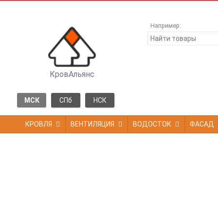
Например:
КровАльянс
МСК
СПб
НСК
КРОВЛЯ
ВЕНТИЛЯЦИЯ
ВОДОСТОК
ФАСАД