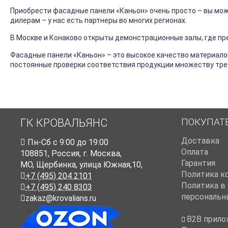
Приобрести фасадные панели «Каньон» очень просто – вы мож
дилерам – у нас есть партнеры во многих регионах.
В Москве и Конаково открыты демонстрационные залы, где п
Фасадные панели «Каньон» – это высокое качество материало
постоянные проверки соответствия продукции множеству тре
ПОКУПАТ
ГК КРОВАЛЬЯНС
Доставка
Пн-Cб с 9:00 до 19:00
Оплата
108851
,
Россия
,
г. Москва
,
Гарантия
МО, Щербинка, улица Южная,10,
Политика к
+7 (495) 204 2101
Политика в
+7 (495) 240 8303
персональн
zakaz@krovalians.ru
B2B прило