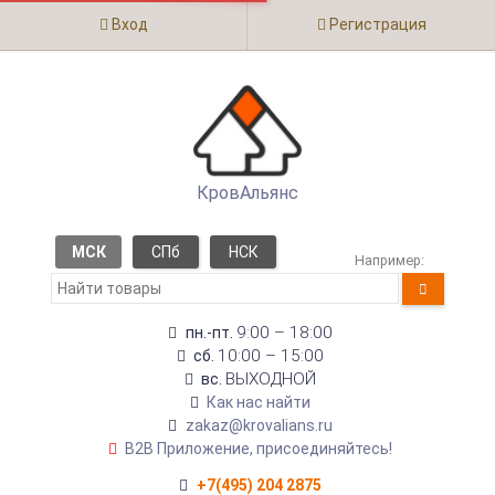
Вход
Регистрация
КровАльянс
МСК
СПб
НСК
Например:
9:00 – 18:00
пн.-пт.
10:00 – 15:00
сб.
ВЫХОДНОЙ
вс.
Как нас найти
zakaz@krovalians.ru
B2B Приложение, присоединяйтесь!
+7(495) 204 2875