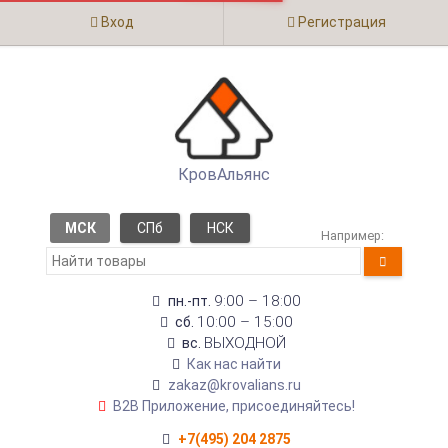
Вход
Регистрация
КровАльянс
МСК
СПб
НСК
Например:
9:00 – 18:00
пн.-пт.
10:00 – 15:00
сб.
ВЫХОДНОЙ
вс.
Как нас найти
zakaz@krovalians.ru
B2B Приложение, присоединяйтесь!
+7(495) 204 2875