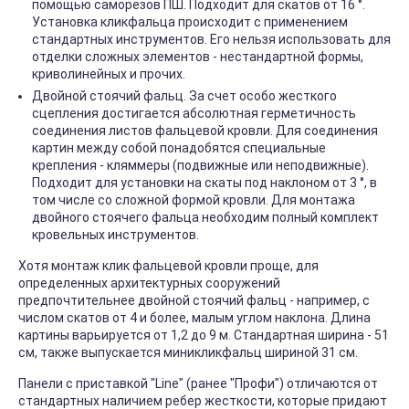
помощью саморезов ПШ. Подходит для скатов от 16 °.
Установка кликфальца происходит с применением
стандартных инструментов. Его нельзя использовать для
отделки сложных элементов - нестандартной формы,
криволинейных и прочих.
Двойной стоячий фальц. За счет особо жесткого
сцепления достигается абсолютная герметичность
соединения листов фальцевой кровли. Для соединения
картин между собой понадобятся специальные
крепления - кляммеры (подвижные или неподвижные).
Подходит для установки на скаты под наклоном от 3 °, в
том числе со сложной формой кровли. Для монтажа
двойного стоячего фальца необходим полный комплект
кровельных инструментов.
Хотя монтаж клик фальцевой кровли проще, для
определенных архитектурных сооружений
предпочтительнее двойной стоячий фальц - например, с
числом скатов от 4 и более, малым углом наклона. Длина
картины варьируется от 1,2 до 9 м. Стандартная ширина - 51
см, также выпускается миникликфальц шириной 31 см.
Панели с приставкой "Line" (ранее "Профи") отличаются от
стандартных наличием ребер жесткости, которые придают