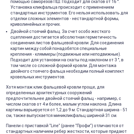
помощью саморезов ПШ. Подходит для скатов от 16 °.
Установка кликфальца происходит с применением
стандартных инструментов. Его нельзя использовать для
отделки сложных элементов - нестандартной формы,
криволинейных и прочих.
Двойной стоячий фальц. За счет особо жесткого
сцепления достигается абсолютная герметичность
соединения листов фальцевой кровли. Для соединения
картин между собой понадобятся специальные
крепления - кляммеры (подвижные или неподвижные).
Подходит для установки на скаты под наклоном от 3 °, в
том числе со сложной формой кровли. Для монтажа
двойного стоячего фальца необходим полный комплект
кровельных инструментов.
Хотя монтаж клик фальцевой кровли проще, для
определенных архитектурных сооружений
предпочтительнее двойной стоячий фальц - например, с
числом скатов от 4 и более, малым углом наклона. Длина
картины варьируется от 1,2 до 9 м. Стандартная ширина - 51
см, также выпускается миникликфальц шириной 31 см.
Панели с приставкой "Line" (ранее "Профи") отличаются от
стандартных наличием ребер жесткости, которые придают