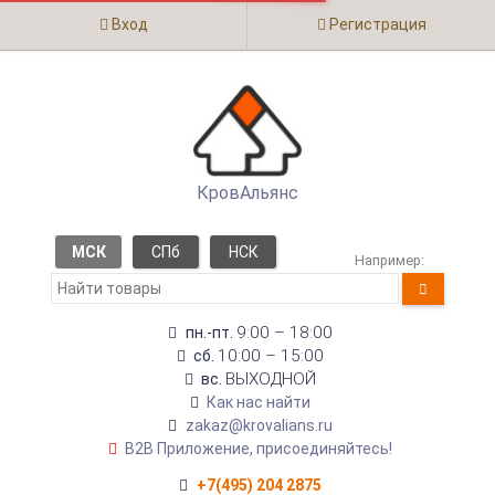
Вход
Регистрация
КровАльянс
МСК
СПб
НСК
Например:
9:00 – 18:00
пн.-пт.
10:00 – 15:00
сб.
ВЫХОДНОЙ
вс.
Как нас найти
zakaz@krovalians.ru
B2B Приложение, присоединяйтесь!
+7(495) 204 2875