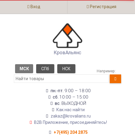
Вход
Регистрация
КровАльянс
МСК
СПб
НСК
Например:
9:00 – 18:00
пн.-пт.
10:00 – 15:00
сб.
ВЫХОДНОЙ
вс.
Как нас найти
zakaz@krovalians.ru
B2B Приложение, присоединяйтесь!
+7(495) 204 2875