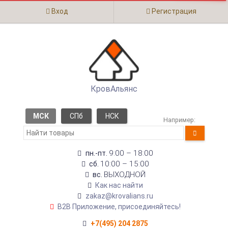
Вход
Регистрация
КровАльянс
МСК
СПб
НСК
Например:
9:00 – 18:00
пн.-пт.
10:00 – 15:00
сб.
ВЫХОДНОЙ
вс.
Как нас найти
zakaz@krovalians.ru
B2B Приложение, присоединяйтесь!
+7(495) 204 2875