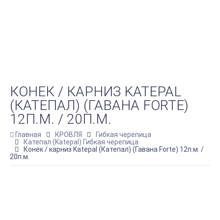
КОНЕК / КАРНИЗ KATEPAL
(КАТЕПАЛ) (ГАВАНА FORTE)
12П.М. / 20П.М.
Главная
КРОВЛЯ
Гибкая черепица
Катепал (Katepal) Гибкая черепица
Конек / карниз Katepal (Катепал) (Гавана Forte) 12п.м. /
20п.м.