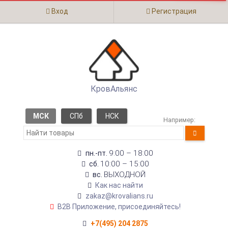
Вход
Регистрация
КровАльянс
МСК
СПб
НСК
Например:
9:00 – 18:00
пн.-пт.
10:00 – 15:00
сб.
ВЫХОДНОЙ
вс.
Как нас найти
zakaz@krovalians.ru
B2B Приложение, присоединяйтесь!
+7(495) 204 2875