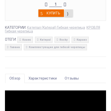
КУПИТЬ
КАТЕГОРИИ:
Катепал (Katepal) Гибкая черепица
КРОВЛЯ
Гибкая черепица
ТЕГИ:
Конек
Katepal
Rocky
Карниз
Гавана
Комплектующие для гибкой черепицы
Обзор
Характеристики
Отзывы