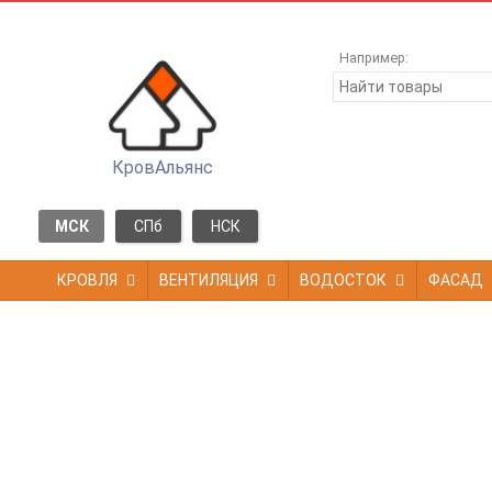
Например:
КровАльянс
МСК
СПб
НСК
КРОВЛЯ
ВЕНТИЛЯЦИЯ
ВОДОСТОК
ФАСАД