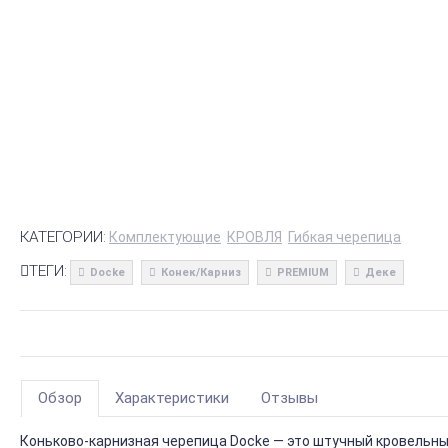
КАТЕГОРИИ:
Комплектующие
КРОВЛЯ
Гибкая черепица
ТЕГИ:
Docke
Конек/Карниз
PREMIUM
Деке
Обзор
Характеристики
Отзывы
Коньково-карнизная черепица Docke — это штучный кровельный