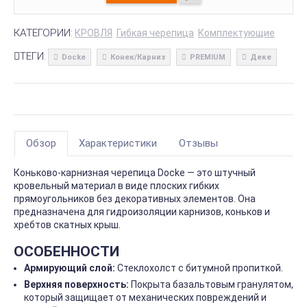
КАТЕГОРИИ:
КРОВЛЯ
Гибкая черепица
Комплектующие
ТЕГИ:
Docke
Конек/Карниз
PREMIUM
Деке
Обзор
Характеристики
Отзывы
Коньково-карнизная черепица Docke — это штучный
кровельный материал в виде плоских гибких
прямоугольников без декоративных элементов. Она
предназначена для гидроизоляции карнизов, коньков и
хребтов скатных крыш.
ОСОБЕННОСТИ
Армирующий слой:
Стеклохолст с битумной пропиткой.
Верхняя поверхность:
Покрыта базальтовым гранулятом,
который защищает от механических повреждений и