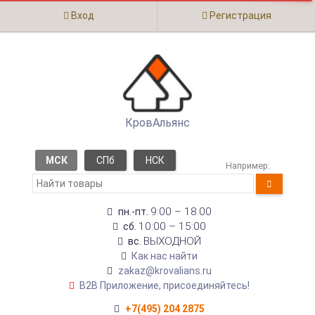
Вход
Регистрация
КровАльянс
МСК
СПб
НСК
Например:
9:00 – 18:00
пн.-пт.
10:00 – 15:00
сб.
ВЫХОДНОЙ
вс.
Как нас найти
zakaz@krovalians.ru
B2B Приложение, присоединяйтесь!
+7(495) 204 2875