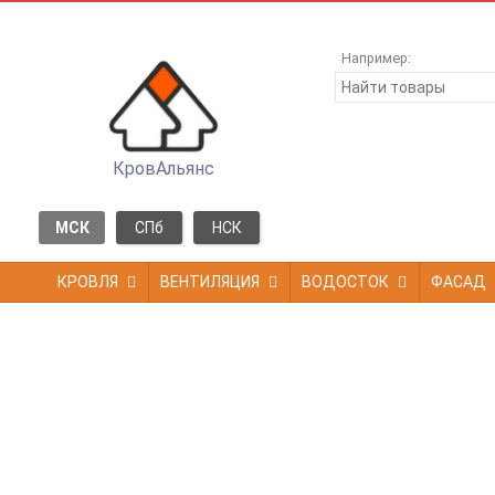
Например:
КровАльянс
МСК
СПб
НСК
КРОВЛЯ
ВЕНТИЛЯЦИЯ
ВОДОСТОК
ФАСАД