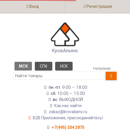
Вход
Регистрация
КровАльянс
МСК
СПб
НСК
Например:
9:00 – 18:00
пн.-пт.
10:00 – 15:00
сб.
ВЫХОДНОЙ
вс.
Как нас найти
zakaz@krovalians.ru
B2B Приложение, присоединяйтесь!
+7(495) 204 2875