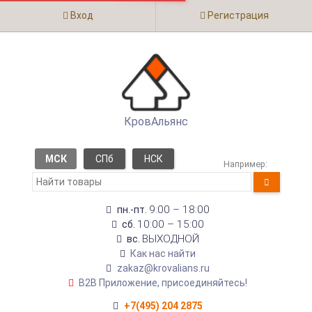
Вход
Регистрация
КровАльянс
МСК
СПб
НСК
Например:
9:00 – 18:00
пн.-пт.
10:00 – 15:00
сб.
ВЫХОДНОЙ
вс.
Как нас найти
zakaz@krovalians.ru
B2B Приложение, присоединяйтесь!
+7(495) 204 2875