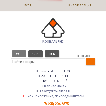
Вход
Регистрация
КровАльянс
МСК
СПб
НСК
Например:
9:00 – 18:00
пн.-пт.
10:00 – 15:00
сб.
ВЫХОДНОЙ
вс.
Как нас найти
zakaz@krovalians.ru
B2B Приложение, присоединяйтесь!
+7(495) 204 2875