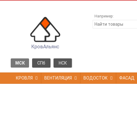
Например:
КровАльянс
МСК
СПб
НСК
КРОВЛЯ
ВЕНТИЛЯЦИЯ
ВОДОСТОК
ФАСАД