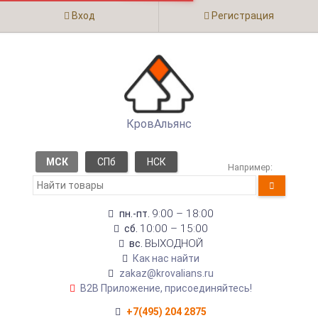
Вход
Регистрация
КровАльянс
МСК
СПб
НСК
Например:
9:00 – 18:00
пн.-пт.
10:00 – 15:00
сб.
ВЫХОДНОЙ
вс.
Как нас найти
zakaz@krovalians.ru
B2B Приложение, присоединяйтесь!
+7(495) 204 2875