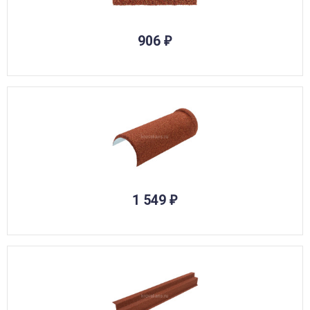
906
₽
1 549
₽