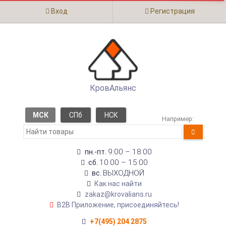
Вход
Регистрация
КровАльянс
МСК
СПб
НСК
Например:
9:00 – 18:00
пн.-пт.
10:00 – 15:00
сб.
ВЫХОДНОЙ
вс.
Как нас найти
zakaz@krovalians.ru
B2B Приложение, присоединяйтесь!
+7(495) 204 2875