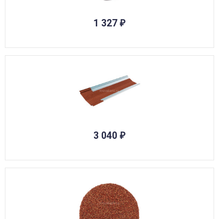
1 327
₽
3 040
₽