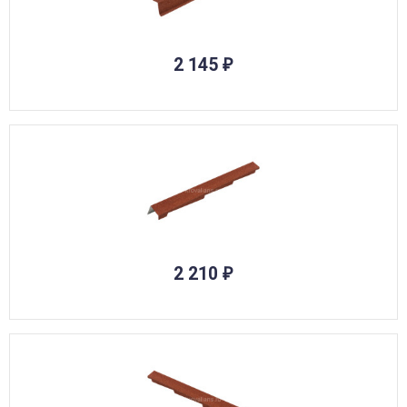
2 145
₽
2 210
₽