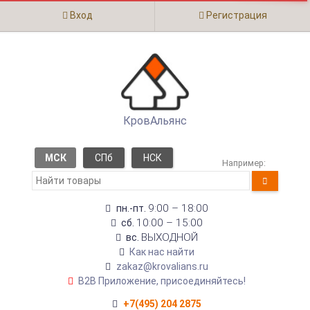
Вход
Регистрация
КровАльянс
МСК
СПб
НСК
Например:
9:00 – 18:00
пн.-пт.
10:00 – 15:00
сб.
ВЫХОДНОЙ
вс.
Как нас найти
zakaz@krovalians.ru
B2B Приложение, присоединяйтесь!
+7(495) 204 2875