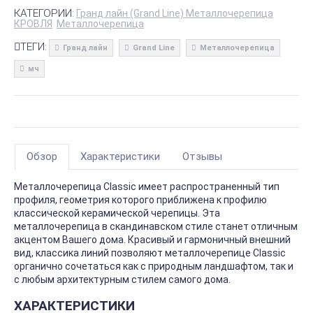
КАТЕГОРИИ:
Гранд лайн (Grand Line) Металлочерепица
КРОВЛЯ
Металлочерепица
ТЕГИ:
Гранд лайн
Grand Line
Металлочерепица
мч
Обзор
Характеристики
Отзывы
Металлочерепица Classic имеет распространенный тип
профиля, геометрия которого приближена к профилю
классической керамической черепицы. Эта
металлочерепица в скандинавском стиле станет отличным
акцентом Вашего дома. Красивый и гармоничный внешний
вид, классика линий позволяют металлочерепице Classic
органично сочетаться как с природным ландшафтом, так и
с любым архитектурным стилем самого дома.
ХАРАКТЕРИСТИКИ