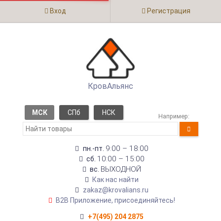
Вход
Регистрация
КровАльянс
МСК
СПб
НСК
Например:
9:00 – 18:00
пн.-пт.
10:00 – 15:00
сб.
ВЫХОДНОЙ
вс.
Как нас найти
zakaz@krovalians.ru
B2B Приложение, присоединяйтесь!
+7(495) 204 2875