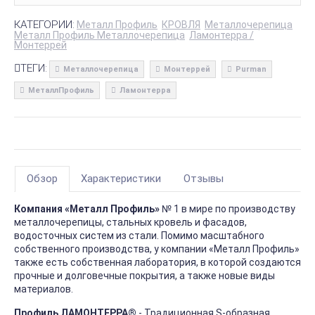
КАТЕГОРИИ:
Металл Профиль
КРОВЛЯ
Металлочерепица
Металл Профиль Металлочерепица
Ламонтерра /
Монтеррей
ТЕГИ:
Металлочерепица
Монтеррей
Purman
МеталлПрофиль
Ламонтерра
Обзор
Характеристики
Отзывы
Компания «Металл Профиль»
№ 1 в мире по производству
металлочерепицы, стальных кровель и фасадов,
водосточных систем из стали. Помимо масштабного
собственного производства, у компании «Металл Профиль»
также есть собственная лаборатория, в которой создаются
прочные и долговечные покрытия, а также новые виды
материалов.
Профиль ЛАМОНТЕРРА®
- Традиционная S-образная