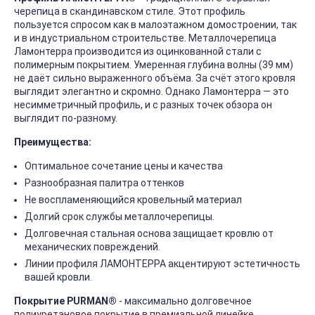
черепица в скандинавском стиле. Этот профиль
пользуется спросом как в малоэтажном домостроении, так
и в индустриальном строительстве. Металлочерепица
Ламонтерра производится из оцинкованной стали c
полимерным покрытием. Умеренная глубина волны (39 мм)
не даёт сильно выраженного объёма. За счёт этого кровля
выглядит элегантно и скромно. Однако Ламонтерра — это
несимметричный профиль, и с разных точек обзора он
выглядит по-разному.
Преимущества:
Оптимальное сочетание цены и качества
Разнообразная палитра оттенков
Не воспламеняющийся кровельный материал
Долгий срок службы металлочерепицы.
Долговечная стальная основа защищает кровлю от
механических повреждений.
Линии профиля ЛАМОНТЕРРА акцентируют эстетичность
вашей кровли.
Покрытие PURMAN®
- максимально долговечное
полиуретановое покрытие в премиальной линейке