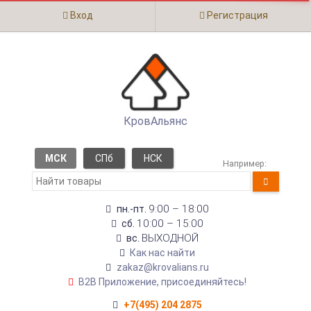
Вход
Регистрация
КровАльянс
МСК
СПб
НСК
Например:
9:00 – 18:00
пн.-пт.
10:00 – 15:00
сб.
ВЫХОДНОЙ
вс.
Как нас найти
zakaz@krovalians.ru
B2B Приложение, присоединяйтесь!
+7(495) 204 2875