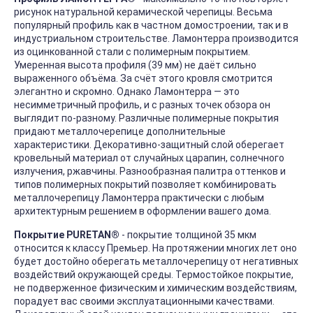
рисунок натуральной керамической черепицы. Весьма
популярный профиль как в частном домостроении, так и в
индустриальном строительстве. Ламонтерра производится
из оцинкованной стали c полимерным покрытием.
Умеренная высота профиля (39 мм) не даёт сильно
выраженного объёма. За счёт этого кровля смотрится
элегантно и скромно. Однако Ламонтерра — это
несимметричный профиль, и с разных точек обзора он
выглядит по-разному. Различные полимерные покрытия
придают металлочерепице дополнительные
характеристики. Декоративно-защитный слой оберегает
кровельный материал от случайных царапин, солнечного
излучения, ржавчины. Разнообразная палитра оттенков и
типов полимерных покрытий позволяет комбинировать
металлочерепицу Ламонтерра практически с любым
архитектурным решением в оформлении вашего дома.
Покрытие PURETAN®
- покрытие толщиной 35 мкм
относится к классу Премьер. На протяжении многих лет оно
будет достойно оберегать металлочерепицу от негативных
воздействий окружающей среды. Термостойкое покрытие,
не подверженное физическим и химическим воздействиям,
порадует вас своими эксплуатационными качествами.