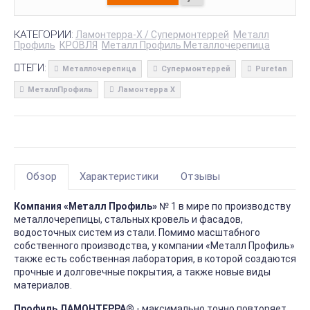
КАТЕГОРИИ:
Ламонтерра-X / Супермонтеррей
Металл
Профиль
КРОВЛЯ
Металл Профиль Металлочерепица
ТЕГИ:
Металлочерепица
Супермонтеррей
Puretan
МеталлПрофиль
Ламонтерра X
Обзор
Характеристики
Отзывы
Компания «Металл Профиль»
№ 1 в мире по производству
металлочерепицы, стальных кровель и фасадов,
водосточных систем из стали. Помимо масштабного
собственного производства, у компании «Металл Профиль»
также есть собственная лаборатория, в которой создаются
прочные и долговечные покрытия, а также новые виды
материалов.
Профиль ЛАМОНТЕРРА®
- максимально точно повторяет