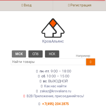
Вход
Регистрация
КровАльянс
МСК
СПб
НСК
Например:
9:00 – 18:00
пн.-пт.
10:00 – 15:00
сб.
ВЫХОДНОЙ
вс.
Как нас найти
zakaz@krovalians.ru
B2B Приложение, присоединяйтесь!
+7(495) 204 2875