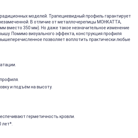
традиционных моделей. Трапециевидный профиль гарантирует
 незамеченной. В отличие от металлочерепицы МОНКАТТА,
мм вместо 350 мм). Но даже такое незначительное изменение
крышу. Помимо визуального эффекта, конструкция профиля
 вышеперечисленное позволяет воплотить практически любые
уатации.
 профиля.
вку и подъём на высоту.
беспечивают герметичность кровли.
 лет*.