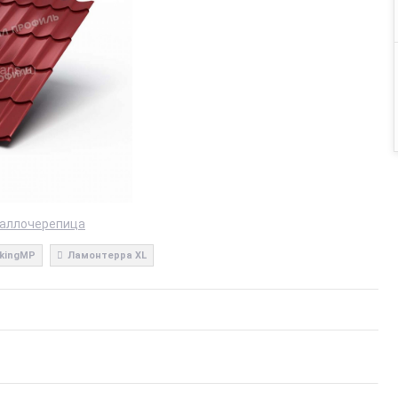
аллочерепица
ikingMP
Ламонтерра XL