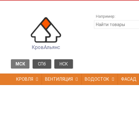
Например:
КровАльянс
МСК
СПб
НСК
КРОВЛЯ
ВЕНТИЛЯЦИЯ
ВОДОСТОК
ФАСАД